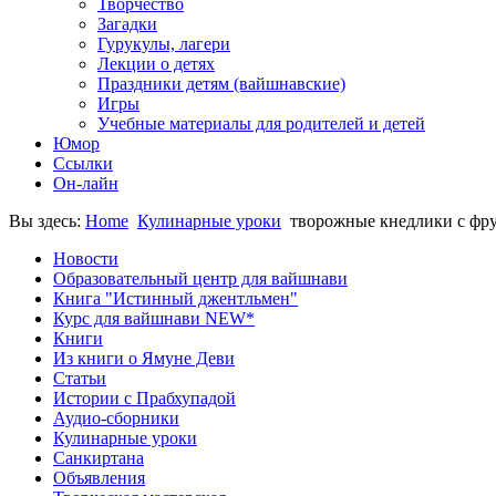
Творчество
Загадки
Гурукулы, лагери
Лекции о детях
Праздники детям (вайшнавские)
Игры
Учебные материалы для родителей и детей
Юмор
Ссылки
Он-лайн
Вы здесь:
Home
Кулинарные уроки
творожные кнедлики с фр
Новости
Образовательный центр для вайшнави
Книга "Истинный джентльмен"
Курс для вайшнави NEW*
Книги
Из книги о Ямуне Деви
Статьи
Истории с Прабхупадой
Аудио-сборники
Кулинарные уроки
Санкиртана
Объявления