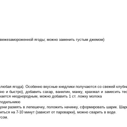
и свежезамороженной ягоды; можно заменить густым джемом)
 любая ягода). Особенно вкусные кнедлики получаются со свежей клубн
но и быстро), добавить сахар, ванилин, манку, крахмал и замесить тес
учается неоднородным, можно добавить 1 ст. ложку молока
олодильникю
адони размять в лепешечку, положить начинку, сформировать шарик. Шари
ться на 7-10 минут (зависит от пароварки), можно сварить в воде.
усом.