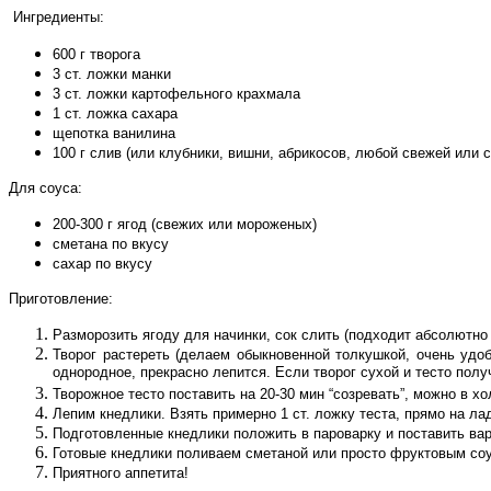
Ингредиенты:
600 г творога
3 ст. ложки манки
3 ст. ложки картофельного крахмала
1 ст. ложка сахара
щепотка ванилина
100 г слив (или клубники, вишни, абрикосов, любой свежей ил
Для соуса:
200-300 г ягод (свежих или мороженых)
сметана по вкусу
сахар по вкусу
Приготовление:
Разморозить ягоду для начинки, сок слить (подходит абсолютно
Творог растереть (делаем обыкновенной толкушкой, очень удоб
однородное, прекрасно лепится. Если творог сухой и тесто пол
Творожное тесто поставить на 20-30 мин “созревать”, можно в х
Лепим кнедлики. Взять примерно 1 ст. ложку теста, прямо на л
Подготовленные кнедлики положить в пароварку и поставить вари
Готовые кнедлики поливаем сметаной или просто фруктовым со
Приятного аппетита!