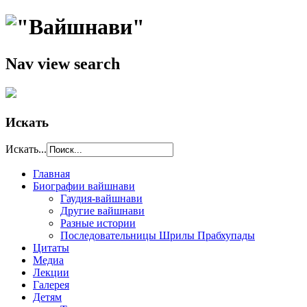
Nav view search
Искать
Искать...
Главная
Биографии вайшнави
Гаудия-вайшнави
Другие вайшнави
Разные истории
Последовательницы Шрилы Прабхупады
Цитаты
Медиа
Лекции
Галерея
Детям